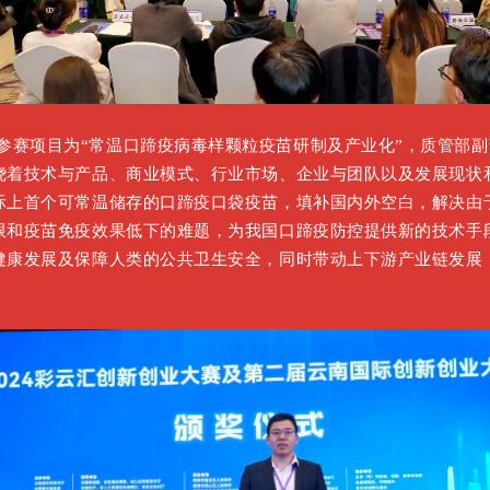
参赛项目为“常温口蹄疫病毒样颗粒疫苗研制及产业化”，质管部
绕着技术与产品、商业模式、行业市场、企业与团队以及发展现状
际上首个可常温储存的口蹄疫口袋疫苗，填补国内外空白，解决由
限和疫苗免疫效果低下的难题，为我国口蹄疫防控提供新的技术手
健康发展及保障人类的公共卫生安全，同时带动上下游产业链发展