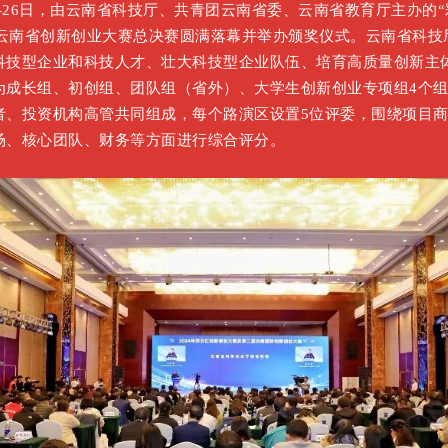
月24-26日，由云南省科技厅、共青团云南省委、云南省教育厅主办的
年云南省创新创业大赛总决赛圆满落幕并举办颁奖仪式。云南省科技
科技型企业和科技人才、壮大科技型企业队伍、培育高质量创新主体
为成长组、初创组、团队组（省外）、大学生创新创业专项组4个
者、投资机构高管共同组成，每个路演区设置5位评委，围绕项目
场、核心团队、财务等方面进行综合评分。