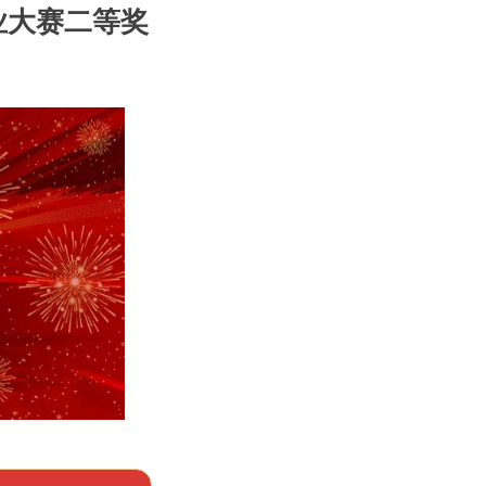
创业大赛二等奖