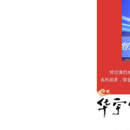
经过激烈
名列前茅，荣