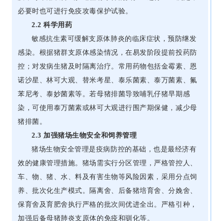
必要时也可进行免疫攻毒保护试验。
2.2 科学用药
敏感抗生素可缓解支原体肺炎的临床症状，预防继发
感染。根据猪群支原体感染情况，在易发阶段提前投药防
控；对发病生猪及时隔离治疗。常用药物包括金霉素、恩
诺沙星、林可大观、替米考星、泰乐菌素、泰万菌素、氟
苯尼考、泰妙菌素等。若母猪排菌导致哺乳仔猪早期感
染，可使用泰万菌素或林可大观进行围产期保健，减少母
猪排菌。
2.3 加强猪场生物安全和饲养管理
猪场生物安全管理是疫病防控的基础，也是最经济有
效的健康管理措施。猪场需实行分区管理，严格管控人、
车、物、猪、水、料及有害生物等风险因素，采用分点饲
养、批次化生产模式。隔离舍、后备猪培育舍、分娩舍、
保育舍及育肥舍执行严格的批次间优进全出。严格引种，
加强后备母猪肺炎支原体的免疫和驯化等。