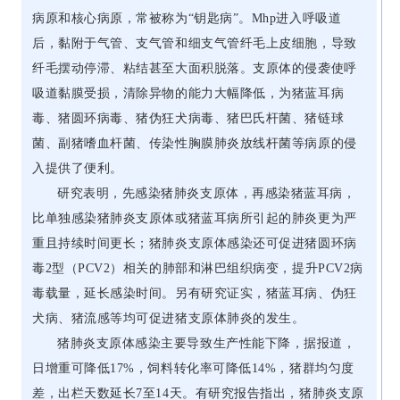
病原和核心病原，常被称为“钥匙病”。Mhp进入呼吸道
后，黏附于气管、支气管和细支气管纤毛上皮细胞，导致
纤毛摆动停滞、粘结甚至大面积脱落。支原体的侵袭使呼
吸道黏膜受损，清除异物的能力大幅降低，为猪蓝耳病
毒、猪圆环病毒、猪伪狂犬病毒、猪巴氏杆菌、猪链球
菌、副猪嗜血杆菌、传染性胸膜肺炎放线杆菌等病原的侵
入提供了便利。
研究表明，先感染猪肺炎支原体，再感染猪蓝耳病，
比单独感染猪肺炎支原体或猪蓝耳病所引起的肺炎更为严
重且持续时间更长；猪肺炎支原体感染还可促进猪圆环病
毒2型（PCV2）相关的肺部和淋巴组织病变，提升PCV2病
毒载量，延长感染时间。另有研究证实，猪蓝耳病、伪狂
犬病、猪流感等均可促进猪支原体肺炎的发生。
猪肺炎支原体感染主要导致生产性能下降，据报道，
日增重可降低17%，饲料转化率可降低14%，猪群均匀度
差，出栏天数延长7至14天。有研究报告指出，猪肺炎支原