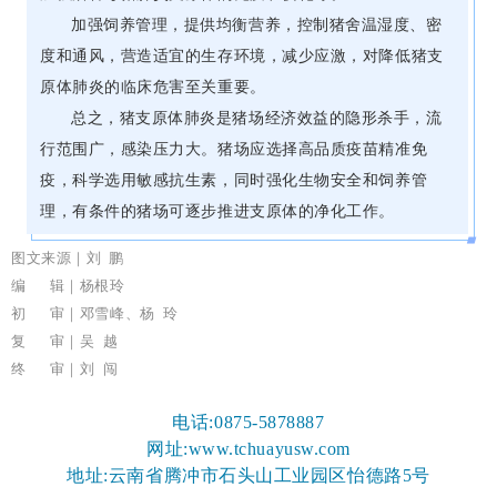
加强饲养管理，提供均衡营养，控制猪舍温湿度、密
度和通风，营造适宜的生存环境，减少应激，对降低猪支
原体肺炎的临床危害至关重要。
总之，猪支原体肺炎是猪场经济效益的隐形杀手，流
行范围广，感染压力大。猪场应选择高品质疫苗精准免
疫，科学选用敏感抗生素，同时强化生物安全和饲养管
理，有条件的猪场可逐步推进支原体的净化工作。
图文来源｜刘 鹏
编 辑｜杨根玲
初 审｜邓雪峰、杨 玲
复 审｜吴 越
终 审｜刘 闯
电话:0875-5878887
网址:www.tchuayusw.com
地址:云南省腾冲市石头山工业园区怡德路5号