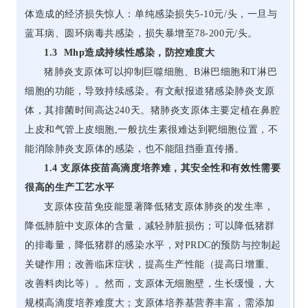
体造成的经济损失惊人：单纯感染损失5-10元/头，一旦与
蓝耳病、圆环病毒共感染，损失暴增至78-200元/头。
1.3 Mhp造成持续性感染，防控难度大
猪肺炎支原体可以抑制巨噬细胞、B淋巴细胞和T淋巴
细胞的功能，导致持续感染。有文献报道猪感染肺炎支原
体，其排菌时间高达240天。猪肺炎支原体主要定植在鼻腔
上皮和气管上皮细胞,一般抗生素很难达到靶细胞位置，不
能消除肺炎支原体的感染，也不能阻挡垂直传播。
1.4 支原体疫苗高滴度培养难，其安全性和有效性需要
很高的生产工艺水平
支原体疫苗免疫能显著降低猪支原体肺炎的发生率，
降低肺脏中支原体的含量，减轻肺脏损伤；可以降低猪群
的排毒量，降低猪群的感染水平，对PRDC的预防与控制起
关键作用；改善临床症状，提高生产性能（提高日增重、
改善料肉比等）。然而，支原体无细胞壁，生长缓慢，大
规模高滴度培养难度大；支原体培养基营养丰富，需添加